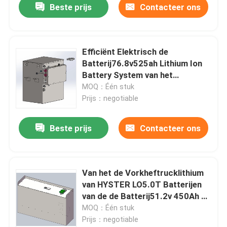
Beste prijs
Contacteer ons
Efficiënt Elektrisch de
Batterij76.8v525ah Lithium Ion
Battery System van het
Vorkheftrucklithium
MOQ：Één stuk
Prijs：negotiable
Beste prijs
Contacteer ons
Van het de Vorkheftrucklithium
van HYSTER LO5.0T Batterijen
van de de Batterij51.2v 450Ah de
Elektrische Vorkheftruck
MOQ：Één stuk
Prijs：negotiable