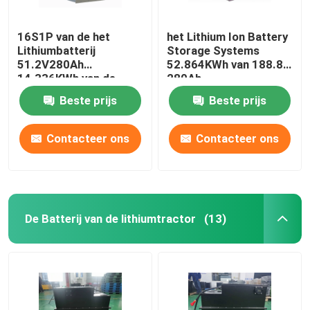
16S1P van de het
het Lithium Ion Battery
Lithiumbatterij
Storage Systems
51.2V280Ah
52.864KWh van 188.8V
14.336KWh van de
280Ah
energieopslag het
Beste prijs
Beste prijs
Systeem van de de
Energieopslag
Contacteer ons
Contacteer ons
De Batterij van de lithiumtractor
(13)