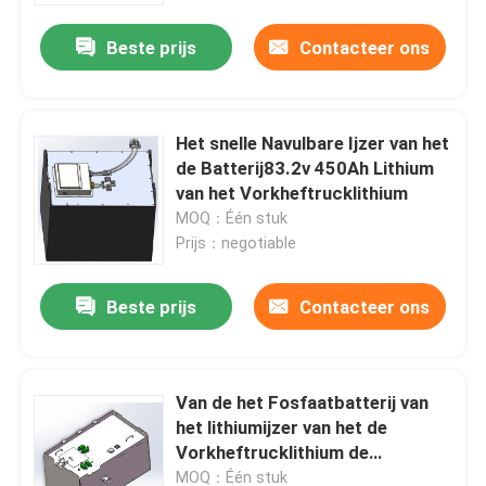
Beste prijs
Contacteer ons
Het snelle Navulbare Ijzer van het
de Batterij83.2v 450Ah Lithium
van het Vorkheftrucklithium
MOQ：Één stuk
Prijs：negotiable
Beste prijs
Contacteer ons
Huis
Van de het Fosfaatbatterij van
Producten
het lithiumijzer van het de
Vorkheftrucklithium de
Elektrische Batterij 76.8v450Ah
Ongeveer ons
MOQ：Één stuk