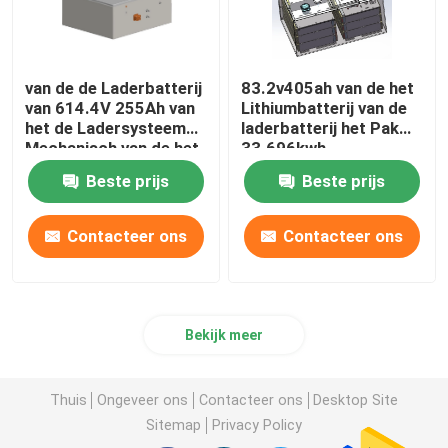
van de de Laderbatterij
83.2v405ah van de het
van 614.4V 255Ah van
Lithiumbatterij van de
het de Ladersysteem
laderbatterij het Pak
Mechanisch van de het
33.696kwh
Lithiumbatterij de
Beste prijs
Beste prijs
Batterijpak
Contacteer ons
Contacteer ons
Bekijk meer
Thuis
Ongeveer ons
Contacteer ons
Desktop Site
Sitemap
Privacy Policy