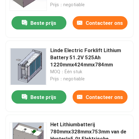
Prijs：negotiable
Fabrieksreis
Beste prijs
Contacteer ons
Kwaliteitscontrole
Linde Electric Forklift Lithium
Contacteer ons
Battery 51.2V 525Ah
1220mmx424mmx784mm
MOQ：Één stuk
Verzoek om een Citaat
Prijs：negotiable
De Batterij van het vorkheftrucklithium
Beste prijs
Contacteer ons
De Batterij van het jachtlithium
Het Lithiumbatterij
780mmx328mmx753mm van de
Het Lithiumbatterij van de energieopslag
Hysterlo5.0t Elektrische