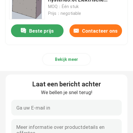
Vorkheftruck
MOQ：Één stuk
Prijs：negotiable
De Batterij van de lithiumtractor
Beste prijs
Contacteer ons
Laderbatterij
Graafwerktuig Battery
Bekijk meer
Het Lithiumbatterij van de golfkar
Laat een bericht achter
De Batterij van het Grasmaaimachinelithium
We bellen je snel terug!
Haardplaatbatterij
De elektrische Batterij van het Boorlithium