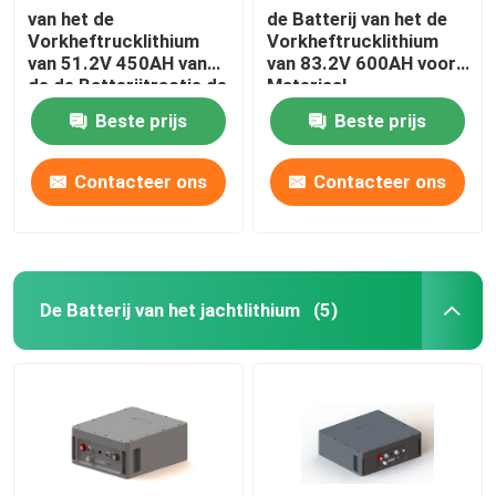
van het de
de Batterij van het de
Vorkheftrucklithium
Vorkheftrucklithium
van 51.2V 450AH van
van 83.2V 600AH voor
de de Batterijtractie de
Materiaal
Batterijsysteem voor
Behandelingsmateriaal
Beste prijs
Beste prijs
de Vrachtwagen van
Hyster E
Contacteer ons
Contacteer ons
De Batterij van het jachtlithium
(5)