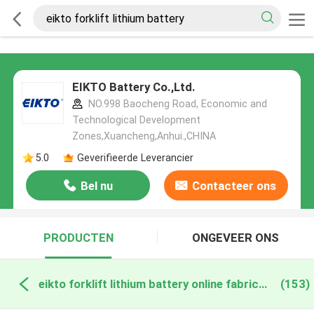
EIKTO Battery Co.,Ltd.
NO.998 Baocheng Road, Economic and
Technological Development
Zones,Xuancheng,Anhui.,CHINA
5.0
Geverifieerde Leverancier
Bel nu
Contacteer ons
PRODUCTEN
ONGEVEER ONS
eikto forklift lithium battery online fabricage
(153)