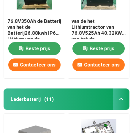
76.8V350Ah de Batterij
van de het
van het de
Lithiumtractor van
Batterij26.88kwh IP67
76.8V525Ah 40.32KWh
Lithium van de
van het de
lithiumtractor
Batterijlithium het
Beste prijs
Beste prijs
Ijzerfosfaat
Contacteer ons
Contacteer ons
Laderbatterij
(11)