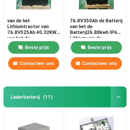
van de het
76.8V350Ah de Batterij
Lithiumtractor van
van het de
76.8V525Ah 40.32KWh
Batterij26.88kwh IP67
van het de
Lithium van de
Batterijlithium het
lithiumtractor
Beste prijs
Beste prijs
Ijzerfosfaat
Contacteer ons
Contacteer ons
Laderbatterij
(11)