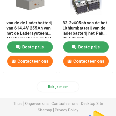
van de de Laderbatterij
83.2v405ah van de het
van 614.4V 255Ah van
Lithiumbatterij van de
het de Ladersysteem
laderbatterij het Pak
Mechanisch van de het
33.696kwh
Lithiumbatterij de
Beste prijs
Beste prijs
Batterijpak
Contacteer ons
Contacteer ons
Bekijk meer
Thuis
Ongeveer ons
Contacteer ons
Desktop Site
Sitemap
Privacy Policy