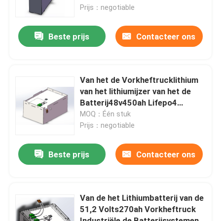
Prijs：negotiable
Fabrieksreis
Beste prijs
Contacteer ons
Kwaliteitscontrole
Van het de Vorkheftrucklithium
Contacteer ons
van het lithiumijzer van het de
Batterij48v450ah Lifepo4
Lithium de Batterijpak
MOQ：Één stuk
Verzoek om een Citaat
Prijs：negotiable
De Batterij van het vorkheftrucklithium
Beste prijs
Contacteer ons
De Batterij van het jachtlithium
Van de het Lithiumbatterij van de
51,2 Volts270ah Vorkheftruck
Het Lithiumbatterij van de energieopslag
Industriële de Batterijsystemen