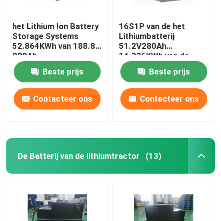
het Lithium Ion Battery
16S1P van de het
Storage Systems
Lithiumbatterij
52.864KWh van 188.8V
51.2V280Ah
280Ah
14.336KWh van de
energieopslag het
Beste prijs
Beste prijs
Systeem van de de
Energieopslag
Contacteer ons
Contacteer ons
De Batterij van de lithiumtractor
(13)