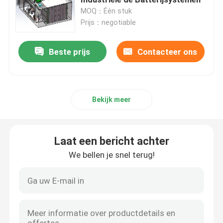
MOQ：Één stuk
Prijs：negotiable
De Batterij van de lithiumtractor
Beste prijs
Contacteer ons
Laderbatterij
Graafwerktuig Battery
Bekijk meer
Het Lithiumbatterij van de golfkar
Laat een bericht achter
De Batterij van het Grasmaaimachinelithium
We bellen je snel terug!
Haardplaatbatterij
De elektrische Batterij van het Boorlithium