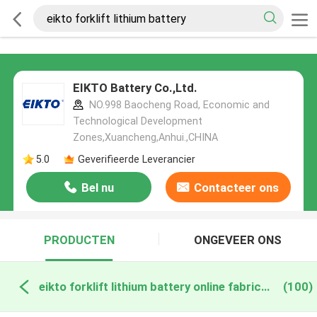
EIKTO Battery Co.,Ltd.
NO.998 Baocheng Road, Economic and
Technological Development
Zones,Xuancheng,Anhui.,CHINA
5.0
Geverifieerde Leverancier
Bel nu
Contacteer ons
PRODUCTEN
ONGEVEER ONS
eikto forklift lithium battery online fabricage
(100)