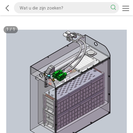
1
/
1