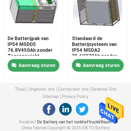
De Batterij van de lithiumtractor
Laderbatterij
De Batterijpak van
Standaard de
IP54 MSDD5
Batterijsysteem van
76.8V450Ah zonder
IP54 MSDA2
Graafwerktuig Battery
Tegengewicht
25.6V270Ah zonder
Tegengewicht ek-CC-
Aanvraag sturen
Aanvraag sturen
2577
Het Lithiumbatterij van de golfkar
De Batterij van het Grasmaaimachinelithium
Thuis
Ongeveer ons
Contacteer ons
Desktop Site
Sitemap
Privacy Policy
Haardplaatbatterij
Kwaliteit
De Batterij van het vorkheftrucklithium
De elektrische Batterij van het Boorlithium
China Fabriek.Copyright © 2025 EIKTO Battery