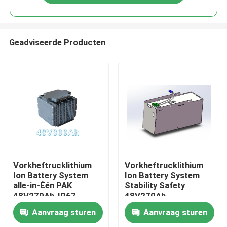
Geadviseerde Producten
Huis
Vorkheftrucklithium
Vorkheftrucklithium
Ion Battery System
Ion Battery System
alle-in-Één PAK
Stability Safety
Producten
48V270Ah-IP67
48V270Ah
Aanvraag sturen
Aanvraag sturen
Ongeveer ons