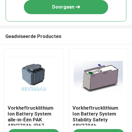
Doorgaan
Geadviseerde Producten
Thuis
Vorkheftrucklithium
Vorkheftrucklithium
Over ons
Ion Battery System
Ion Battery System
alle-in-Één PAK
Stability Safety
48V270Ah-IP67
48V270Ah
Contacten