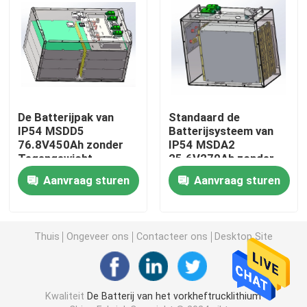
Het Lithiumbatterij van de golfkar
De Batterij van het Grasmaaimachinelithium
De Batterijpak van
Standaard de
Haardplaatbatterij
IP54 MSDD5
Batterijsysteem van
76.8V450Ah zonder
IP54 MSDA2
Tegengewicht
25.6V270Ah zonder
De elektrische Batterij van het Boorlithium
Tegengewicht ek-CC-
Aanvraag sturen
Aanvraag sturen
2577
Lithiumbatterijcel
Thuis
Ongeveer ons
Contacteer ons
Desktop Site
De Module van de lithiumbatterij
Kwaliteit
De Batterij van het vorkheftrucklithium