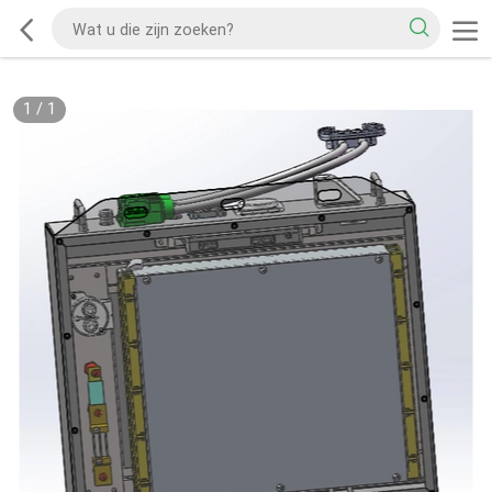
1
/
1