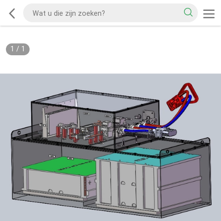
1
/
1