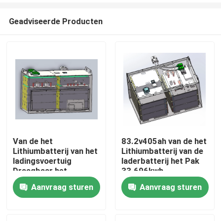
Geadviseerde Producten
Van de het
83.2v405ah van de het
Lithiumbatterij van het
Lithiumbatterij van de
Thuis
ladingsvoertuig
laderbatterij het Pak
Draagbaar het
33.696kwh
Pak51.2v450ah niet
Aanvraag sturen
Aanvraag sturen
Over ons
Tegengewicht
Contacten