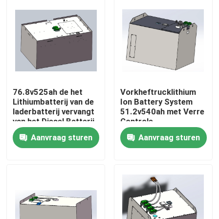
Producten
De Batterij van het vorkheftrucklithium
De Batterij van het jachtlithium
76.8v525ah de het
Vorkheftrucklithium
Lithiumbatterij van de
Ion Battery System
laderbatterij vervangt
51.2v540ah met Verre
Het Lithiumbatterij van de energieopslag
van het Diesel Batterij
Controle
Lood de Zure Lithium
Aanvraag sturen
Aanvraag sturen
De Batterij van de lithiumtractor
Laderbatterij
Graafwerktuig Battery