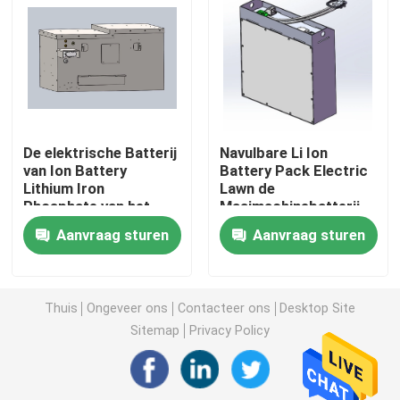
De Batterij van de lithiumtractor
Laderbatterij
De elektrische Batterij
Navulbare Li Ion
Graafwerktuig Battery
van Ion Battery
Battery Pack Electric
Lithium Iron
Lawn de
Phosphate van het
Maaimachinebatterij
Het Lithiumbatterij van de golfkar
Grasmaaimachinelifepo4
van 25.6v 175ah
Aanvraag sturen
Aanvraag sturen
Lithium
De Batterij van het Grasmaaimachinelithium
Thuis
Ongeveer ons
Contacteer ons
Desktop Site
Haardplaatbatterij
Sitemap
Privacy Policy
De elektrische Batterij van het Boorlithium