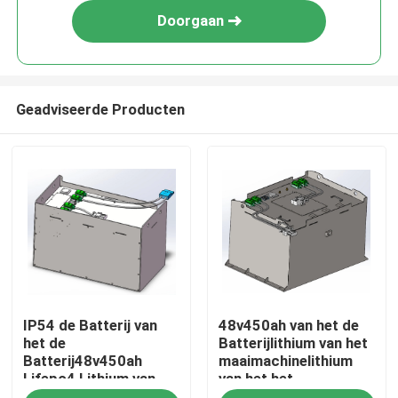
Doorgaan
Geadviseerde Producten
Huis
IP54 de Batterij van
48v450ah van het de
Producten
het de
Batterijlithium van het
Batterij48v450ah
maaimachinelithium
Lifepo4 Lithium van
van het het
Ongeveer ons
het
Ijzerfosfaat de