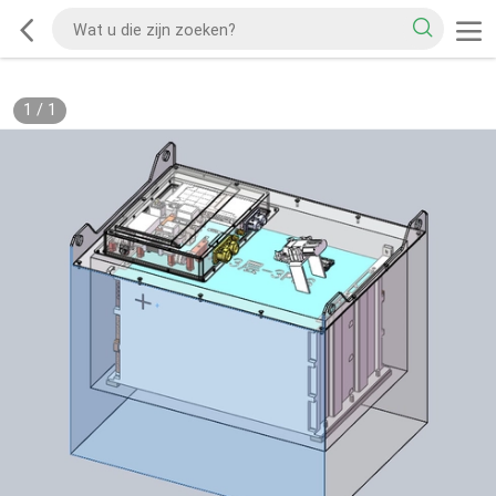
1
/
1