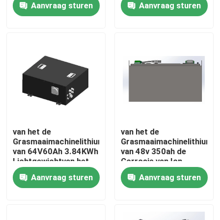
Aanvraag sturen
Aanvraag sturen
Grasmaaimachinelithium
Navulbare Batterij
Fabrieksreis
Kwaliteitscontrole
Contacteer ons
Verzoek om een Citaat
van het de
van het de
Grasmaaimachinelithium
Grasmaaimachinelithium
van 64V60Ah 3.84KWh
van 48v 350ah de
De Batterij van het vorkheftrucklithium
Lichtgewichtvan het
Corrosie van Ion
het Ijzerfosfaat de
Rechargeable Battery
Aanvraag sturen
Aanvraag sturen
Batterijsysteem
Pack Anti
De Batterij van het jachtlithium
Het Lithiumbatterij van de energieopslag