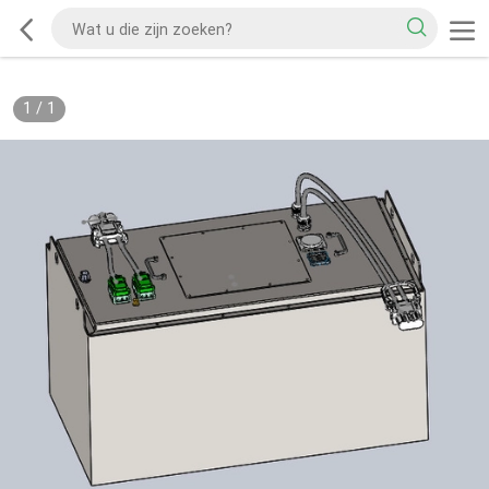
1
/
1