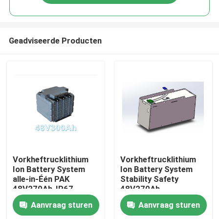
Geadviseerde Producten
Thuis
Vorkheftrucklithium
Vorkheftrucklithium
Ion Battery System
Ion Battery System
alle-in-Één PAK
Stability Safety
Over ons
48V270Ah-IP67
48V270Ah
Aanvraag sturen
Aanvraag sturen
Contacten