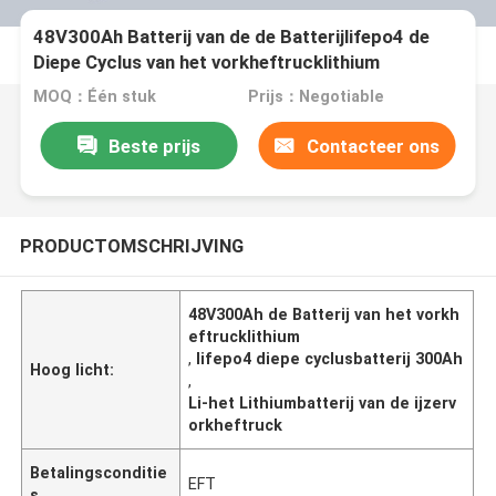
48V300Ah Batterij van de de Batterijlifepo4 de
Diepe Cyclus van het vorkheftrucklithium
MOQ：Één stuk
Prijs：Negotiable
Beste prijs
Contacteer ons
PRODUCTOMSCHRIJVING
48V300Ah de Batterij van het vorkh
eftrucklithium
,
lifepo4 diepe cyclusbatterij 300Ah
Hoog licht:
,
Li-het Lithiumbatterij van de ijzerv
orkheftruck
Betalingsconditie
EFT
s