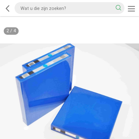
2
/
4