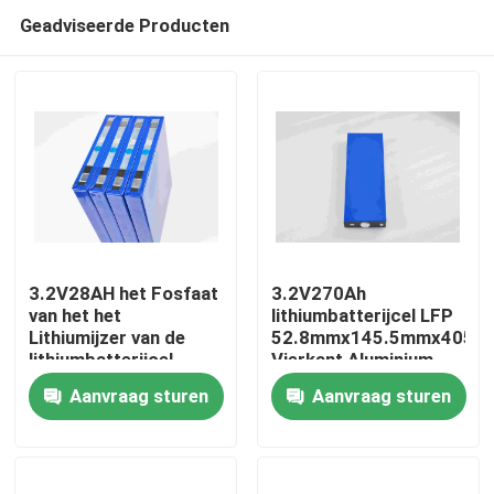
Geadviseerde Producten
3.2V28AH het Fosfaat
3.2V270Ah
van het het
lithiumbatterijcel LFP
Lithiumijzer van de
52.8mmx145.5mmx405m
Thuis
lithiumbatterijcel
Vierkant Aluminium
EIKTO
Shell
Aanvraag sturen
Aanvraag sturen
19mmx124mmx133mm
Over ons
Contacten