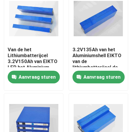
Producten
De Batterij van het vorkheftrucklithium
Van de het
3.2V135Ah van het
De Batterij van het jachtlithium
Lithiumbatterijcel
Aluminiumshell EIKTO
3.2V150Ah van EIKTO
van de
LFP het Aluminium
lithiumbatterijcel de
Het Lithiumbatterij van de energieopslag
Shell
Vierkante Energie van
Aanvraag sturen
Aanvraag sturen
40mmx110mmx401mm
de Machtssored
De Batterij van de lithiumtractor
Laderbatterij
Graafwerktuig Battery