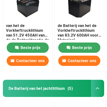
van het de
de Batterij van het de
Vorkheftrucklithium
Vorkheftrucklithium
van 51.2V 450AH van
van 83.2V 600AH voor
de de Batterijtractie de
Materiaal
Batterijsysteem voor
Behandelingsmateriaal
Beste prijs
Beste prijs
de Vrachtwagen van
Hyster E
Contacteer ons
Contacteer ons
De Batterij van het jachtlithium
(5)