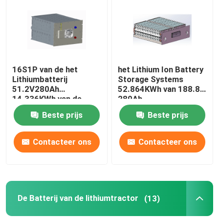
Fabrieksreis
Kwaliteitscontrole
16S1P van de het
het Lithium Ion Battery
Lithiumbatterij
Storage Systems
51.2V280Ah
52.864KWh van 188.8V
Contacteer ons
14.336KWh van de
280Ah
energieopslag het
Beste prijs
Beste prijs
Systeem van de de
Verzoek om een Citaat
Energieopslag
Contacteer ons
Contacteer ons
De Batterij van het vorkheftrucklithium
De Batterij van het jachtlithium
De Batterij van de lithiumtractor
(13)
Het Lithiumbatterij van de energieopslag