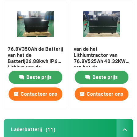
De Batterij van de lithiumtractor
Laderbatterij
76.8V350Ah de Batterij
van de het
Graafwerktuig Battery
van het de
Lithiumtractor van
Batterij26.88kwh IP67
76.8V525Ah 40.32KWh
Lithium van de
van het de
lithiumtractor
Batterijlithium het
Het Lithiumbatterij van de golfkar
Beste prijs
Beste prijs
Ijzerfosfaat
De Batterij van het Grasmaaimachinelithium
Contacteer ons
Contacteer ons
Haardplaatbatterij
Laderbatterij
(11)
De elektrische Batterij van het Boorlithium