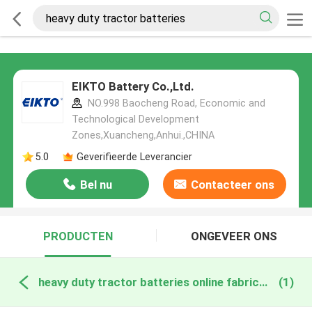
EIKTO Battery Co.,Ltd.
NO.998 Baocheng Road, Economic and
Technological Development
Zones,Xuancheng,Anhui.,CHINA
5.0
Geverifieerde Leverancier
Bel nu
Contacteer ons
PRODUCTEN
ONGEVEER ONS
heavy duty tractor batteries online fabricage
(1)