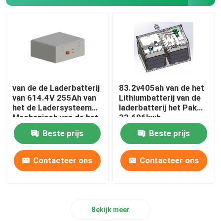
Lithiumbatterijcel
De Module van de lithiumbatterij
van de de Laderbatterij
83.2v405ah van de het
van 614.4V 255Ah van
Lithiumbatterij van de
het de Ladersysteem
laderbatterij het Pak
Mechanisch van de het
33.696kwh
Lithiumbatterij de
Beste prijs
Beste prijs
Batterijpak
Contacteer ons
Contacteer ons
Bekijk meer