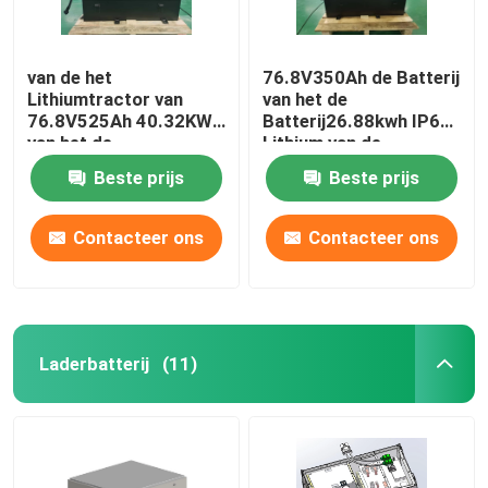
van de het
76.8V350Ah de Batterij
Lithiumtractor van
van het de
76.8V525Ah 40.32KWh
Batterij26.88kwh IP67
van het de
Lithium van de
Batterijlithium het
lithiumtractor
Beste prijs
Beste prijs
Ijzerfosfaat
Contacteer ons
Contacteer ons
Laderbatterij
(11)