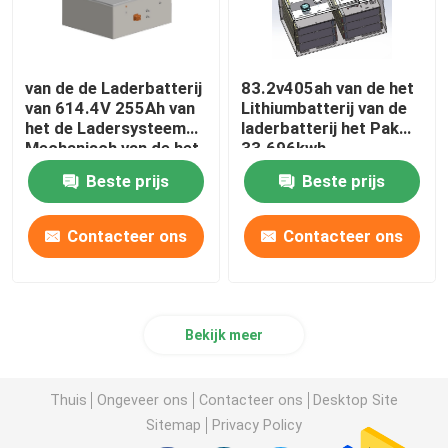
van de de Laderbatterij
83.2v405ah van de het
van 614.4V 255Ah van
Lithiumbatterij van de
het de Ladersysteem
laderbatterij het Pak
Mechanisch van de het
33.696kwh
Lithiumbatterij de
Beste prijs
Beste prijs
Batterijpak
Contacteer ons
Contacteer ons
Bekijk meer
Thuis
Ongeveer ons
Contacteer ons
Desktop Site
Sitemap
Privacy Policy