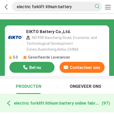
EIKTO Battery Co.,Ltd.
NO.998 Baocheng Road, Economic and
Technological Development
Zones,Xuancheng,Anhui.,CHINA
5.0
Geverifieerde Leverancier
Bel nu
Contacteer ons
PRODUCTEN
ONGEVEER ONS
electric forklift lithium battery online fabricage
(97)