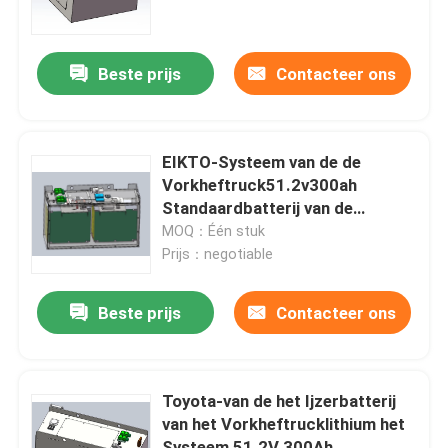
Fabrieksreis
Beste prijs
Contacteer ons
Kwaliteitscontrole
EIKTO-Systeem van de de
Contacteer ons
Vorkheftruck51.2v300ah
Standaardbatterij van de
Lithiumbatterij het Elektrische
MOQ：Één stuk
Verzoek om een Citaat
Prijs：negotiable
De Batterij van het vorkheftrucklithium
Beste prijs
Contacteer ons
De Batterij van het jachtlithium
Toyota-van de het Ijzerbatterij
van het Vorkheftrucklithium het
Het Lithiumbatterij van de energieopslag
Systeem 51.2V 300Ah