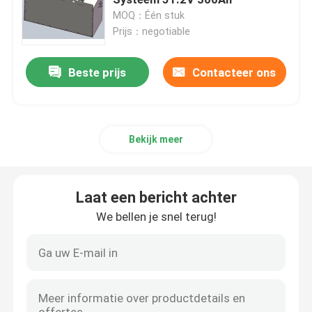
MOQ：Één stuk
Prijs：negotiable
De Batterij van de lithiumtractor
Beste prijs
Contacteer ons
Laderbatterij
Graafwerktuig Battery
Bekijk meer
Het Lithiumbatterij van de golfkar
Laat een bericht achter
De Batterij van het Grasmaaimachinelithium
We bellen je snel terug!
Haardplaatbatterij
De elektrische Batterij van het Boorlithium