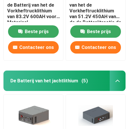
de Batterij van het de
van het de
Vorkheftrucklithium
Vorkheftrucklithium
van 83.2V 600AH voor
van 51.2V 450AH van
Materiaal
de de Batterijtractie de
Behandelingsmateriaal
Batterijsysteem voor
Beste prijs
Beste prijs
de Vrachtwagen van
Hyster E
Contacteer ons
Contacteer ons
De Batterij van het jachtlithium
(5)