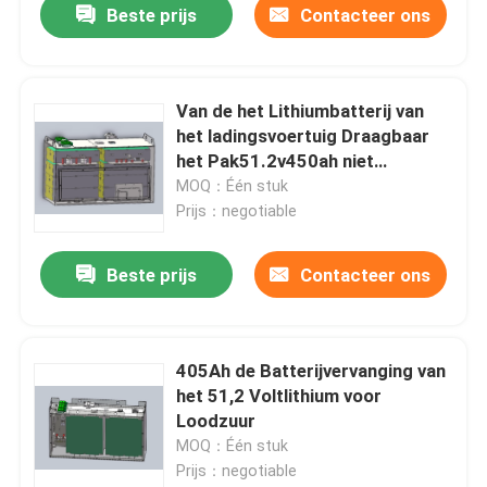
Beste prijs
Contacteer ons
Van de het Lithiumbatterij van
het ladingsvoertuig Draagbaar
het Pak51.2v450ah niet
Tegengewicht
MOQ：Één stuk
Prijs：negotiable
Beste prijs
Contacteer ons
405Ah de Batterijvervanging van
het 51,2 Voltlithium voor
Loodzuur
MOQ：Één stuk
Prijs：negotiable