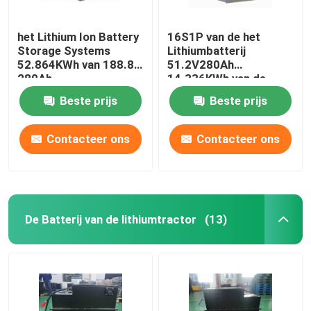
het Lithium Ion Battery
16S1P van de het
Storage Systems
Lithiumbatterij
52.864KWh van 188.8V
51.2V280Ah
280Ah
14.336KWh van de
energieopslag het
Beste prijs
Beste prijs
Systeem van de de
Energieopslag
Contacteer ons
Contacteer ons
De Batterij van de lithiumtractor
(13)