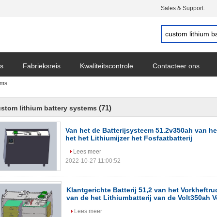
Sales & Support:
s
Fabrieksreis
Kwaliteitscontrole
Contacteer ons
ems
(71)
stom lithium battery systems
Van het de Batterijsysteem 51.2v350ah van h
het het Lithiumijzer het Fosfaatbatterij
Lees meer
2022-10-27 11:00:52
Klantgerichte Batterij 51,2 van het Vorkheftru
van de het Lithiumbatterij van de Volt350ah 
Lees meer