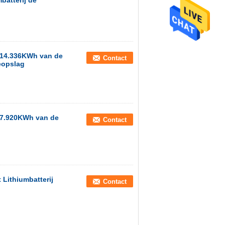
batterij de
h 14.336KWh van de
Contact
eopslag
 17.920KWh van de
Contact
Lithiumbatterij
Contact