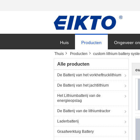
Huis
Producten
Ongeveer on
Thuis
Producten
custom lithium battery syst
Alle producten
cu
De Batterij van het vorkheftrucklithium
De Batterij van het jachtlithium
Het Lithiumbatterij van de
energieopslag
De Batterij van de lithiumtractor
Laderbatterij
Graafwerktuig Battery